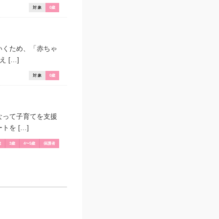
対 象
0歳
いくため、「赤ちゃ
[…]
対 象
0歳
なって子育てを支援
を […]
歳
3歳
4〜5歳
保護者