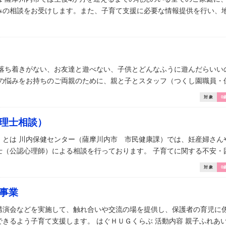
の相談をお受けします。また、子育て支援に必要な情報提供を行い、地域
、落ち着きがない、お友達と遊べない、子供とどんなふうに遊んだらいい
の悩みをお持ちのご両親のために、親と子とスタッフ（つくし園職員・保健
対 象
0
理士相談）
）とは 川内保健センター（薩摩川内市 市民健康課）では、妊産婦さん
（公認心理師）による相談を行っております。 子育てに関する不安・困 
対 象
0
事業
講演会などを実施して、触れ合いや交流の場を提供し、保護者の育児に
きるよう子育て支援します。 はぐＨＵＧくらぶ 活動内容 親子ふれあい 