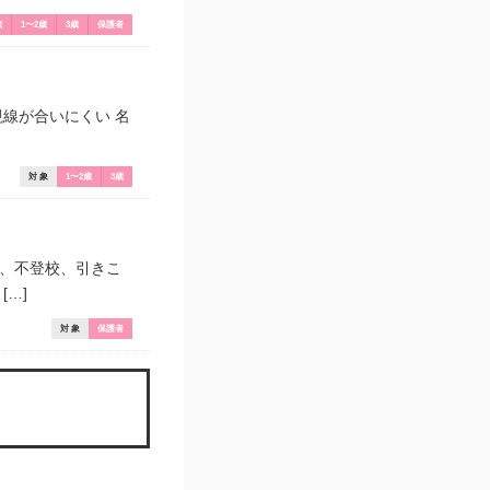
歳
1〜2歳
3歳
保護者
線が合いにくい 名
対 象
1〜2歳
3歳
け、不登校、引きこ
…]
対 象
保護者