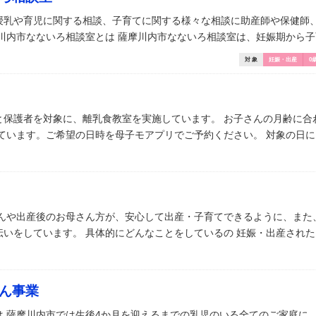
授乳や育児に関する相談、子育てに関する様々な相談に助産師や保健師
川内市なないろ相談室とは 薩摩川内市なないろ相談室は、妊娠期から子育 
対 象
妊娠・出産
0
と保護者を対象に、離乳食教室を実施しています。 お子さんの月齢に合
ています。ご希望の日時を母子モアプリでご予約ください。 対象の日に [
さんや出産後のお母さん方が、安心して出産・子育てできるように、また
いをしています。 具体的にどんなことをしているの 妊娠・出産された [
ん事業
は 薩摩川内市では生後4か月を迎えるまでの乳児のいる全てのご家庭に