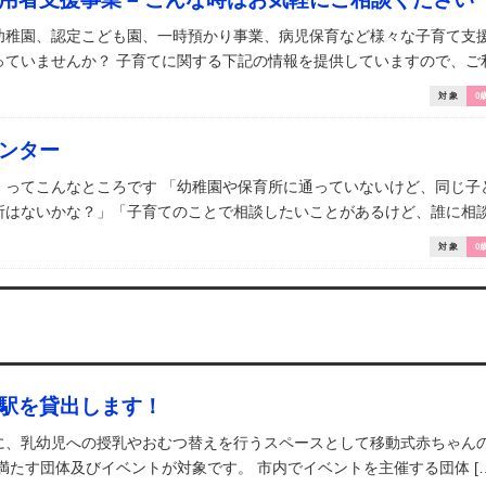
幼稚園、認定こども園、一時預かり事業、病児保育など様々な子育て支
ていませんか？ 子育てに関する下記の情報を提供していますので、ご利用
対 象
0
ンター
」ってこんなところです 「幼稚園や保育所に通っていないけど、同じ子
はないかな？」「子育てのことで相談したいことがあるけど、誰に相談し
対 象
0
駅を貸出します！
に、乳幼児への授乳やおむつ替えを行うスペースとして移動式赤ちゃん
満たす団体及びイベントが対象です。 市内でイベントを主催する団体 […