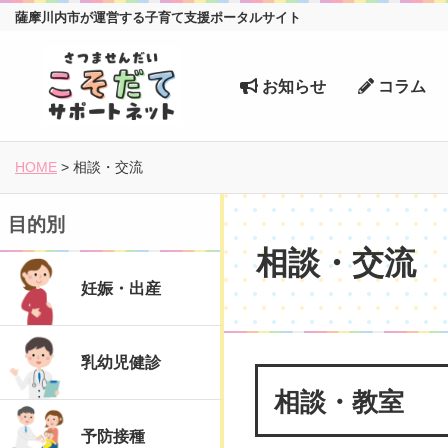
薩摩川内市が運営する子育て支援ポータルサイト
お知らせ
コラム
HOME
>
相談・交流
目的別
相談・交流
妊娠・出産
乳幼児健診
相談・教室
予防接種