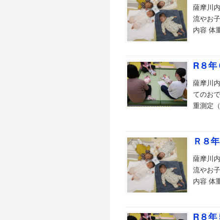
薩摩川内
流やお子
内容 体重
R８年
薩摩川内
てのおで
重測定（
Ｒ８年
薩摩川内
流やお子
内容 体重
R８年