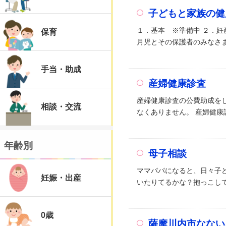
子どもと家族の健
１．基本 ※準備中 ２．妊
保育
月児とその保護者のみなさま
手当・助成
産婦健康診査
産婦健康診査の公費助成をし
相談・交流
なくありません。 産婦健康
年齢別
母子相談
ママパパになると、日々子
妊娠・出産
いたりてるかな？抱っこして
0歳
薩摩川内市なない