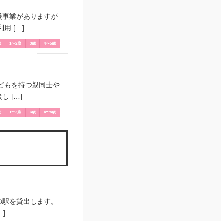
援事業がありますが
 […]
歳
1〜2歳
3歳
4〜5歳
どもを持つ親同士や
 […]
歳
1〜2歳
3歳
4〜5歳
の駅を貸出します。
]