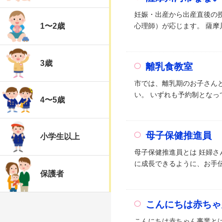
妊娠・出産から出産直後の
心理師）が応じます。 薩摩
1〜2歳
3歳
離乳食教室
市では、離乳期のお子さん
い。 いずれも予約制となっ
4〜5歳
母子保健推進員
小学生以上
母子保健推進員とは 妊婦
に成長できるように、お手伝
保護者
こんにちは赤ちゃ
こんにちは赤ちゃん事業と