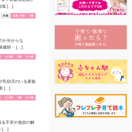
 […]
対 象
妊娠・出産
0歳
のか分からな
師・ […]
歳
1〜2歳
3歳
4〜5歳
や乳幼児のいる家族
[…]
歳
1〜2歳
3歳
4〜5歳
係る不安や負担の解
[…]