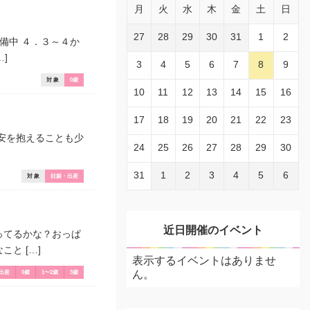
月
火
水
木
金
土
日
27
28
29
30
31
1
2
備中 ４．３～４か
]
3
4
5
6
7
8
9
対 象
0歳
10
11
12
13
14
15
16
17
18
19
20
21
22
23
不安を抱えることも少
24
25
26
27
28
29
30
31
1
2
3
4
5
6
対 象
妊娠・出産
近日開催のイベント
ってるかな？おっぱ
と […]
表示するイベントはありませ
ん。
出産
0歳
1〜2歳
3歳