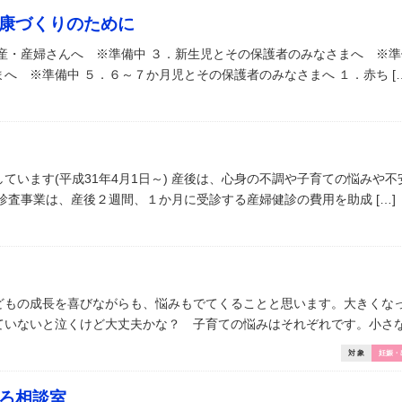
康づくりのために
産・産婦さんへ ※準備中 ３．新生児とその保護者のみなさまへ ※準
へ ※準備中 ５．６～７か月児とその保護者のみなさまへ １．赤ち […
ています(平成31年4月1日～) 産後は、心身の不調や子育ての悩みや
診査事業は、産後２週間、１か月に受診する産婦健診の費用を助成 […]
どもの成長を喜びながらも、悩みもでてくることと思います。大きくな
いないと泣くけど大丈夫かな？ 子育ての悩みはそれぞれです。小さなこ
対 象
妊娠・
ろ相談室