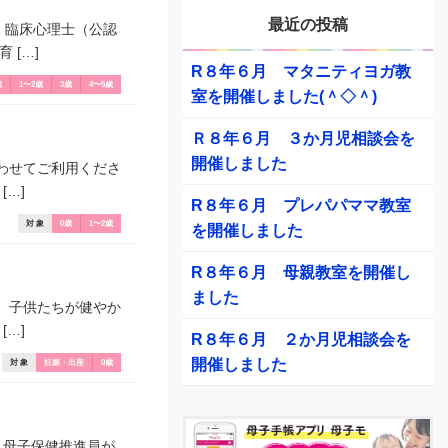
最近の投稿
、臨床心理士（公認
[…]
R８年６月 マタニティヨガ教
歳
1〜2歳
3歳
4〜5歳
室を開催しました(＾◇＾)
Ｒ８年６月 ３か月児相談会を
開催しました
わせてご利用くださ
…]
R８年６月 プレパパママ教室
対 象
0歳
1〜2歳
を開催しました
R８年６月 母親教室を開催し
ました
、子供たちが健やか
…]
R８年６月 ２か月児相談会を
開催しました
対 象
妊娠・出産
0歳
、母子保健推進員が