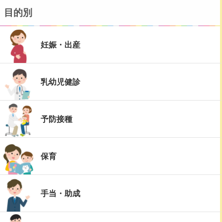
目的別
妊娠・出産
乳幼児健診
予防接種
保育
手当・助成