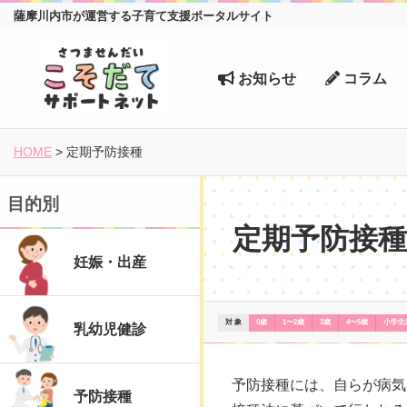
薩摩川内市が運営する子育て支援ポータルサイト
お知らせ
コラム
HOME
>
定期予防接種
目的別
定期予防接種
妊娠・出産
対 象
0歳
1〜2歳
3歳
4〜5歳
小学生
乳幼児健診
予防接種には、自らが病気
予防接種