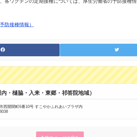
、各ワクチンの定期接種については、厚生労働省の予防接種情
予防接種情報）
川内・樋脇・入来・東郷・祁答院地域）
川内市西開聞町6番10号 すこやかふれあいプラザ内
8038