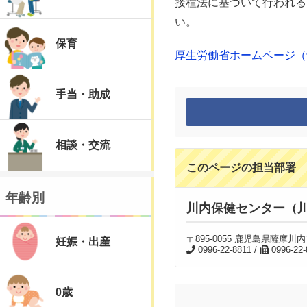
接種法に基づいて行われる
い。
保育
厚生労働省ホームページ（
手当・助成
相談・交流
このページの担当部署
年齢別
川内保健センター（
〒895-0055 鹿児島県薩摩
妊娠・出産
0996-22-8811 /
0996-22-
0歳