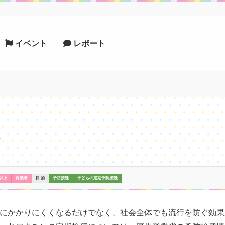
イベント
レポート
以上
保護者
目 的
予防接種
子どもの定期予防接種
にかかりにくくなるだけでなく、社会全体でも流行を防ぐ効果