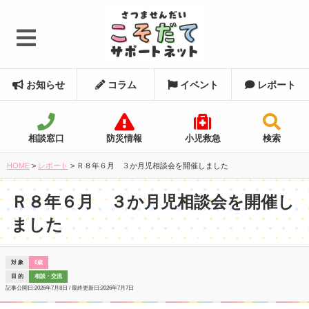
お知らせ
コラム
イベント
レポート
相談窓口
防災情報
小児救急
検索
HOME
>
レポート
>
Ｒ８年６月 ３か月児相談会を開催しました
Ｒ８年６月 ３か月児相談会を開催し
ました
対 象
0歳
目 的
相談・交流
記事公開日:
2026年7月8日
/ 最終更新日:
2026年7月7日