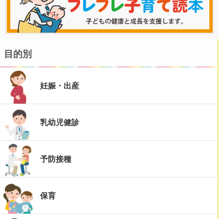
目的別
妊娠・出産
乳幼児健診
予防接種
保育