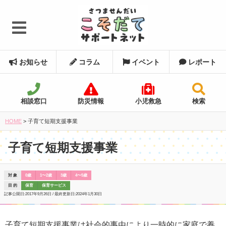
お知らせ
コラム
イベント
レポート
相談窓口
防災情報
小児救急
検索
HOME
>
子育て短期支援事業
子育て短期支援事業
対 象
0歳
1〜2歳
3歳
4〜5歳
目 的
保育
保育サービス
記事公開日:
2017年9月26日
/ 最終更新日:
2024年1月30日
子育て短期支援事業は社会的事由により一時的に家庭で養