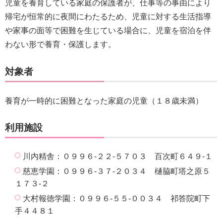
児童を養育している家庭の保護者が、仕事等の事由により
帰宅が恒常的に夜間にわたるため、児童に対する生活指導
や家事の面等で困難を生じている場合に、児童を宿泊を伴
わない形で養育・保護します。
対象者
養育が一時的に困難となった家庭の児童（１８歳未満）
利用施設
川内精舎：０９９６-２２-５７０３ 百次町６４９-１
慈恵学園：０９９６-３７-２０３４ 樋脇町塔之原５
１７３-２
大村報徳学園：０９９６-５５-００３４ 祁答院町下
手４４８１