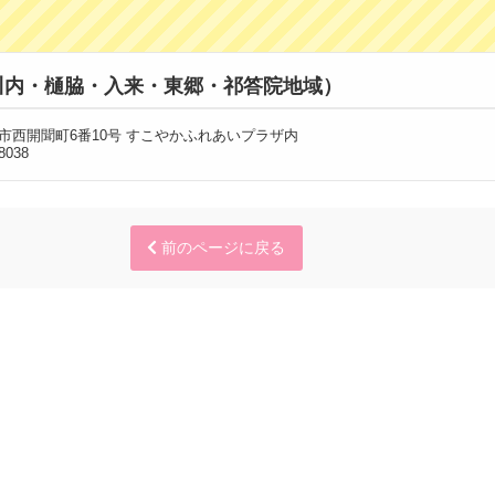
川内・樋脇・入来・東郷・祁答院地域）
川内市西開聞町6番10号 すこやかふれあいプラザ内
8038
前のページに戻る