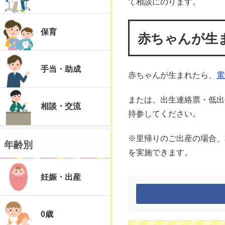
て相談にのります。
保育
赤ちゃんが生
手当・助成
赤ちゃんが生まれたら、
電
または、出生連絡票・低出
相談・交流
持参してください。
※里帰りのご出産の場合、
年齢別
を実施できます。
妊娠・出産
0歳