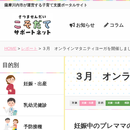
薩摩川内市が運営する子育て支援ポータルサイト
お知らせ
コラム
HOME
>
レポート
>
３月 オンラインマタニティヨーガを開催しまし
目的別
３月 オンラ
妊娠・出産
対 象
妊娠・出産
目 的
妊娠・出産
相談
乳幼児健診
妊娠中のプレママ
予防接種