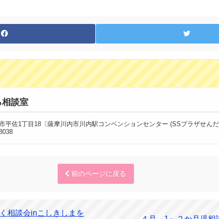
ろ相談室
摩川内市平佐1丁目18〔薩摩川内市川内駅コンベンションセンター (SSプラザせんだ
8038
前のページに戻る
く相談会inこしきしまを
４月 1～２か月児相