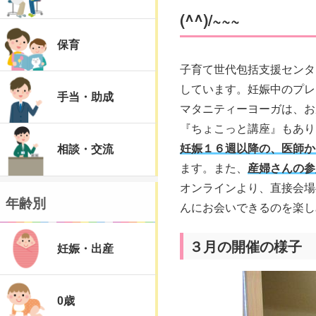
(^^)/~~~
保育
子育て世代包括支援センタ
しています。妊娠中のプレ
手当・助成
マタニティーヨーガは、お
『ちょこっと講座』もあり
妊娠１６週以降の、医師か
相談・交流
ます。また、
産婦さんの参
オンラインより、直接会場
年齢別
んにお会いできるのを楽し
３月の開催の様子
妊娠・出産
0歳