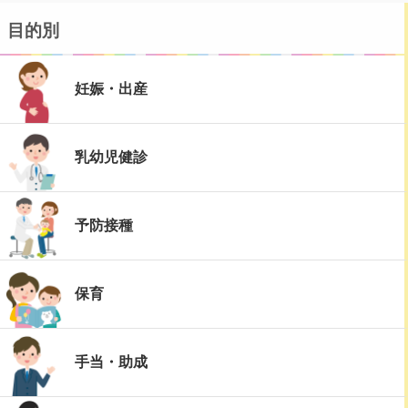
目的別
妊娠・出産
乳幼児健診
予防接種
保育
手当・助成