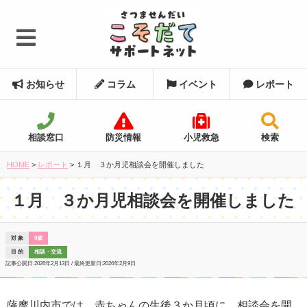
お知らせ
コラム
イベント
レポート
相談窓口
防災情報
小児救急
検索
HOME
>
レポート
>
１月 ３か月児相談会を開催しました
１月 ３か月児相談会を開催しました
対 象
0歳
目 的
相談・交流
記事公開日:
2026年2月13日
/ 最終更新日:
2026年2月9日
薩摩川内市では、赤ちゃんの生後３か月頃に、相談会を開