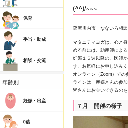
(^^)/~~~
保育
薩摩川内市 なないろ相談
手当・助成
マタニティヨガは、心と身
める前には、助産師による
妊娠１６週以降の、医師か
相談・交流
す。お気軽にお申し込みく
オンライン（Zoom）で
年齢別
ラインは、産婦さんの参加
皆さんにお会いできるのを楽
妊娠・出産
７月 開催の様子
0歳