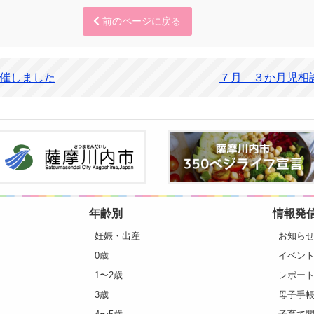
前のページに戻る
催しました
７月 ３か月児相
年齢別
情報発
妊娠・出産
お知ら
0歳
イベン
1〜2歳
レポー
3歳
母子手帳