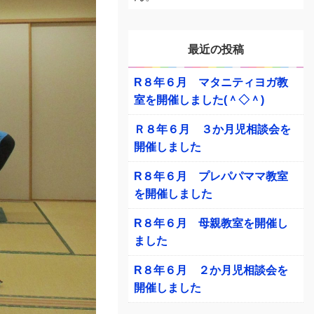
最近の投稿
R８年６月 マタニティヨガ教
室を開催しました(＾◇＾)
Ｒ８年６月 ３か月児相談会を
開催しました
R８年６月 プレパパママ教室
を開催しました
R８年６月 母親教室を開催し
ました
R８年６月 ２か月児相談会を
開催しました