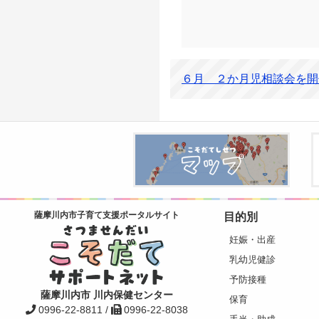
６月 ２か月児相談会を開
目的別
薩摩川内市子育て支援ポータルサイト
妊娠・出産
乳幼児健診
予防接種
薩摩川内市 川内保健センター
保育
0996-22-8811 /
0996-22-8038