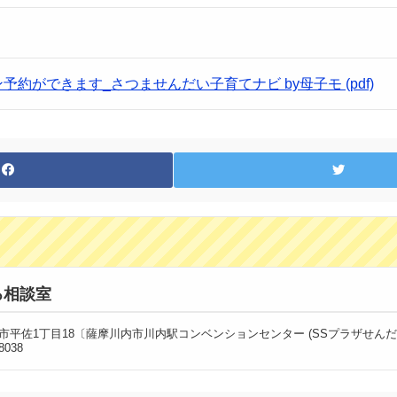
約ができます_さつませんだい子育てナビ by母子モ (pdf)
ろ相談室
摩川内市平佐1丁目18〔薩摩川内市川内駅コンベンションセンター (SSプラザせんだ
8038