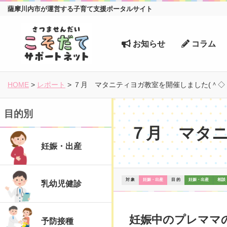
薩摩川内市が運営する子育て支援ポータルサイト
お知らせ
コラム
HOME
>
レポート
>
７月 マタニティヨガ教室を開催しました(＾◇
目的別
７月 マタニ
妊娠・出産
対 象
妊娠・出産
目 的
妊娠・出産
相談
乳幼児健診
妊娠中のプレママ
予防接種