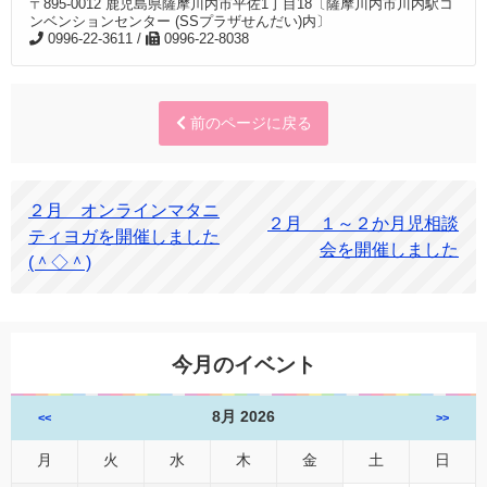
〒895-0012 鹿児島県薩摩川内市平佐1丁目18〔薩摩川内市川内駅コ
ンベンションセンター (SSプラザせんだい)内〕
0996-22-3611 /
0996-22-8038
前のページに戻る
２月 オンラインマタニ
２月 １～２か月児相談
ティヨガを開催しました
会を開催しました
(＾◇＾)
今月のイベント
8月 2026
<<
>>
月
火
水
木
金
土
日