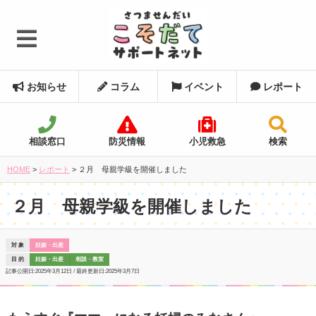
お知らせ
コラム
イベント
レポート
相談窓口
防災情報
小児救急
検索
HOME
>
レポート
>
２月 母親学級を開催しました
２月 母親学級を開催しました
対 象
妊娠・出産
目 的
妊娠・出産
相談・教室
記事公開日:
2025年3月12日
/ 最終更新日:
2025年3月7日