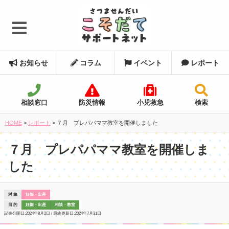
お知らせ
コラム
イベント
レポート
相談窓口
防災情報
小児救急
検索
HOME
>
レポート
>
７月 プレパパママ教室を開催しました
７月 プレパパママ教室を開催しま
した
対 象
妊娠・出産
目 的
妊娠・出産
相談・教室
記事公開日:
2024年8月2日
/ 最終更新日:
2024年7月31日