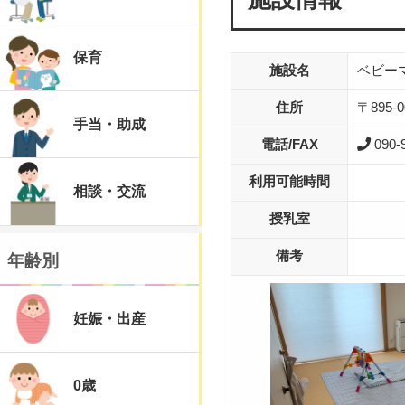
保育
施設名
ベビーマ
住所
〒895
手当・助成
電話/FAX
090-
利用可能時間
相談・交流
授乳室
年齢別
備考
妊娠・出産
0歳