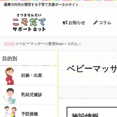
薩摩川内市が運営する子育て支援ポータルサイト
お知らせ
コラム
HOME
>
ベビーマッサージ教室linon～りのん～
目的別
ベビーマッサ
妊娠・出産
乳幼児健診
施設情報
予防接種