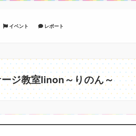
イベント
レポート
ージ教室linon～りのん～