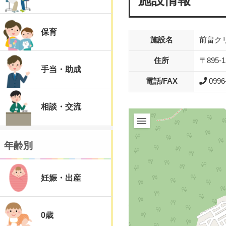
保育
施設名
前畠ク
住所
〒895
手当・助成
電話/FAX
0996
相談・交流
年齢別
妊娠・出産
0歳