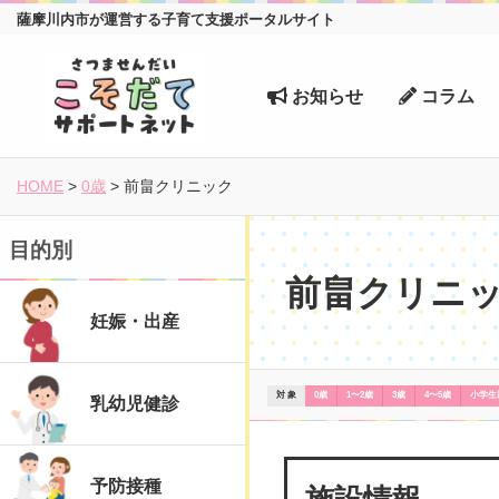
薩摩川内市が運営する子育て支援ポータルサイト
お知らせ
コラム
HOME
>
0歳
>
前畠クリニック
目的別
前畠クリニ
妊娠・出産
対 象
0歳
1〜2歳
3歳
4〜5歳
小学生
乳幼児健診
施設情報
予防接種