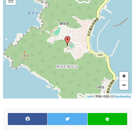
+
−
| Map data (c)
Leaflet
OpenStreetMap