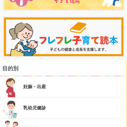
目的別
妊娠・出産
乳幼児健診