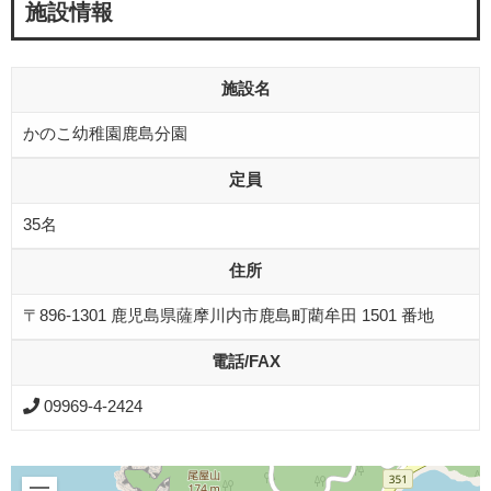
施設情報
施設名
かのこ幼稚園鹿島分園
定員
35名
住所
〒896-1301 鹿児島県薩摩川内市鹿島町藺牟田 1501 番地
電話/FAX
09969-4-2424