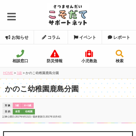
お知らせ
コラム
イベント
レポート
相談窓口
防災情報
小児救急
検索
HOME
>
3歳
>
かのこ幼稚園鹿島分園
かのこ幼稚園鹿島分園
対 象
3歳
4〜5歳
目 的
保育
幼稚園
記事公開日:
2017年9月21日
/ 最終更新日:
2017年10月4日