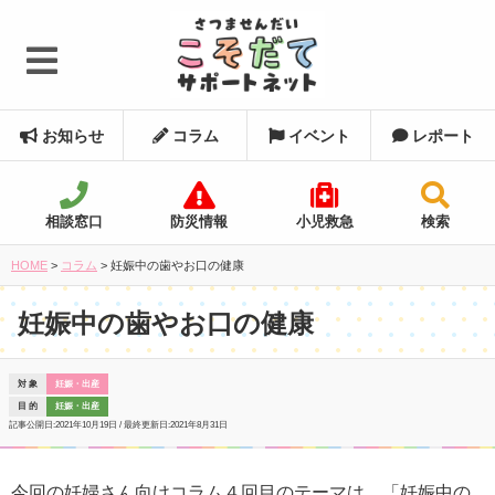
お知らせ
コラム
イベント
レポート
相談窓口
防災情報
小児救急
検索
HOME
>
コラム
>
妊娠中の歯やお口の健康
妊娠中の歯やお口の健康
対 象
妊娠・出産
目 的
妊娠・出産
記事公開日:
2021年10月19日
/ 最終更新日:
2021年8月31日
今回の妊婦さん向けコラム４回目のテーマは、「妊娠中の