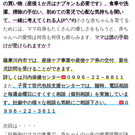
の買い物（産後１か月はナプキンも必要です）、食事や洗
濯、掃除の手伝い、初めての育児で心配な気持ちを聞い
て、一緒に考えてくれる人(#^.^#)
小さな赤ちゃんを育てる
ためには、ママ自身もたくさんの優しさをもらうと、赤ち
ゃんへの愛情は何倍も何倍も膨らみます。
ママは誰の手助
けが受けられますか？
薩摩川内市では、産後ケア事業や産後ケア券の交付、新生
児訪問を受けることができます。
詳しくは川内保健センター
０９９６－２２－８８１１
また
、子育て世代包括支援センターでは、随時、電話相談
と毎週金曜日にすくすく相談（個別相談）を実施していま
す。妊娠中の様々な相談も気軽にご相談下さい。
０
９９６－２２－３６１１
次回は・・・・
「妊娠中のママの食事で、赤ちゃんの一生の健康状態が決