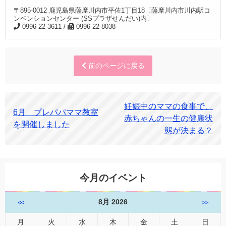
〒895-0012 鹿児島県薩摩川内市平佐1丁目18〔薩摩川内市川内駅コ
ンベンションセンター (SSプラザせんだい)内〕
0996-22-3611 /
0996-22-8038
前のページに戻る
妊娠中のママの食事で、
6月 プレパパママ教室
赤ちゃんの一生の健康状
を開催しました
態が決まる？
今月のイベント
8月 2026
<<
>>
月
火
水
木
金
土
日