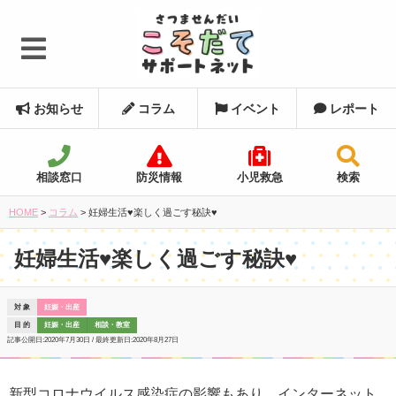
お知らせ
コラム
イベント
レポート
相談窓口
防災情報
小児救急
検索
HOME
>
コラム
>
妊婦生活♥楽しく過ごす秘訣♥
妊婦生活♥楽しく過ごす秘訣♥
対 象
妊娠・出産
目 的
妊娠・出産
相談・教室
記事公開日:
2020年7月30日
/ 最終更新日:
2020年8月27日
新型コロナウイルス感染症の影響もあり、インターネット