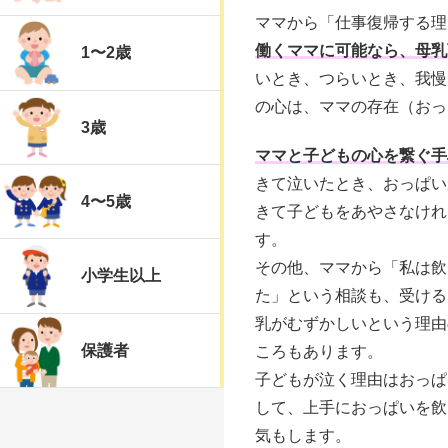
ママから「仕事復帰する理
働くママに可能なら、母乳
1〜2歳
いとき、つらいとき、我慢
の心は、ママの存在（おっ
3歳
ママと子どもの心を繋ぐ手
きて泣いたとき、おっぱい
4〜5歳
きて子どもをあやさなけれ
す。
その他、ママから「私は飲
小学生以上
た」という相談も、受ける
乳がむずかしいという理由
保護者
ころもあります。
子どもが泣く理由はおっぱ
して、上手におっぱいを飲
気もします。