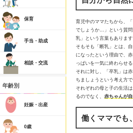
保育
育児中のママたちから、「
でしょうか…」という質問
乳」という言葉もあります
手当・助成
そもそも「断乳」とは、自
になったという理由で、赤
相談・交流
っぱいを一気に終わらせる
それに対し、「卒乳」は赤
ちましょうという考え方で
年齢別
それぞれの母と子の生活は
るのでなく、
赤ちゃんが自
妊娠・出産
働くママでも
0歳