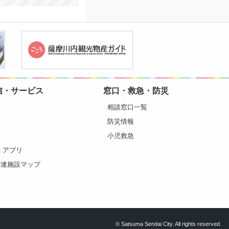
信・サービス
窓口・救急・防災
せ
相談窓口一覧
ト
防災情報
ト
小児救急
 アプリ
関連施設マップ
© Satsuma Sendai City. All rights reserved.