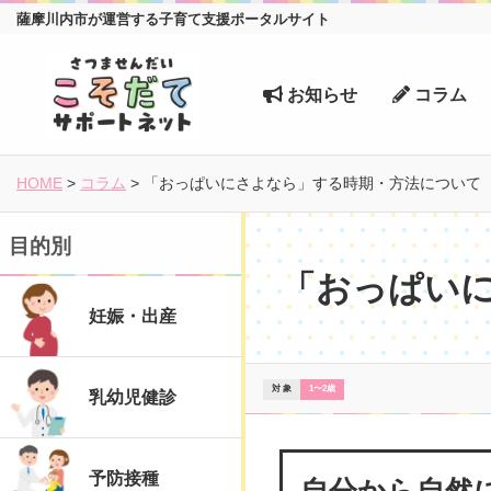
薩摩川内市が運営する子育て支援ポータルサイト
お知らせ
コラム
HOME
>
コラム
>
「おっぱいにさよなら」する時期・方法について
目的別
「おっぱい
妊娠・出産
対 象
1〜2歳
乳幼児健診
自分から自然
予防接種