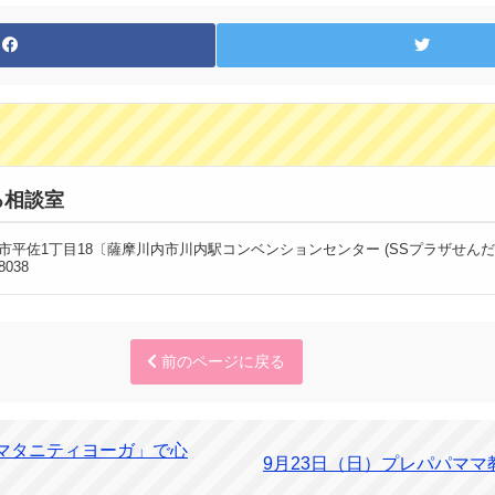
ろ相談室
摩川内市平佐1丁目18〔薩摩川内市川内駅コンベンションセンター (SSプラザせんだ
8038
前のページに戻る
「マタニティヨーガ」で心
9月23日（日）プレパパマ