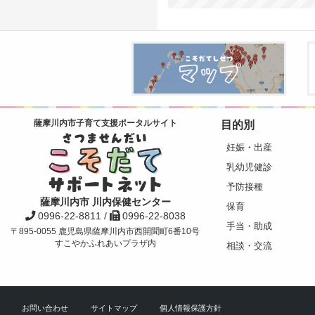
目的別
薩摩川内市子育て支援ポータルサイト
妊娠・出産
乳幼児健診
予防接種
薩摩川内市 川内保健センター
保育
0996-22-8811 /
0996-22-8038
手当・助成
〒895-0055 鹿児島県薩摩川内市西開聞町6番10号
すこやかふれあいプラザ内
相談・交流
お問い合わせ
サイトマップ
個人情報保護方針