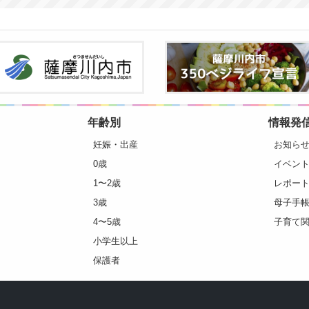
年齢別
情報発
妊娠・出産
お知ら
0歳
イベン
1〜2歳
レポー
3歳
母子手帳
4〜5歳
子育て
小学生以上
保護者