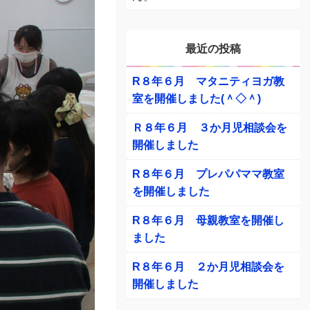
最近の投稿
R８年６月 マタニティヨガ教
室を開催しました(＾◇＾)
Ｒ８年６月 ３か月児相談会を
開催しました
R８年６月 プレパパママ教室
を開催しました
R８年６月 母親教室を開催し
ました
R８年６月 ２か月児相談会を
開催しました