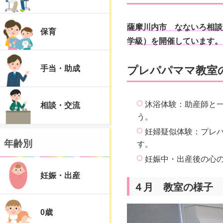
薩摩川内市 なないろ相談
保育
学級）を開催しています。
プレパパママ教室
手当・助成
沐浴体験：助産師と
相談・交流
う。
妊婦疑似体験：プレ
年齢別
す。
妊娠中・出産後の心
妊娠・出産
４月 教室の様子
0歳