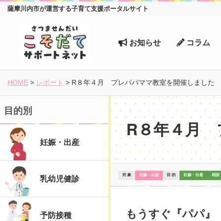
薩摩川内市が運営する子育て支援ポータルサイト
お知らせ
コラム
HOME
>
レポート
>
R８年４月 プレパパママ教室を開催しました
目的別
R８年４月
妊娠・出産
対 象
妊娠・出産
目 的
妊娠・出産
相談
乳幼児健診
もうすぐ『パパ』
予防接種