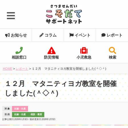
お知らせ
コラム
イベント
レポート
相談窓口
防災情報
小児救急
検索
HOME
>
レポート
>
１２月 マタニティヨガ教室を開催しました(＾◇＾)
１２月 マタニティヨガ教室を開催
しました(＾◇＾)
対 象
妊娠・出産
目 的
妊娠・出産
相談・教室
記事公開日:
2026年1月9日
/ 最終更新日:
2026年1月5日