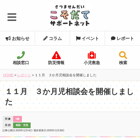
お知らせ
コラム
イベント
レポート
相談窓口
防災情報
小児救急
検索
HOME
>
レポート
>
１１月 ３か月児相談会を開催しました
１１月 ３か月児相談会を開催しまし
た
対 象
0歳
目 的
相談・交流
記事公開日:
2025年12月4日
/ 最終更新日:
2025年11月28日